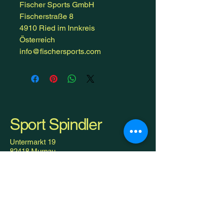
Fischer Sports GmbH
Fischerstraße 8
4910 Ried im Innkreis
Österreich
info@fischersports.com
Sport Spindler
Untermarkt 19
82418 Murnau
08841 /
4881200
servus@sport-spindler.de