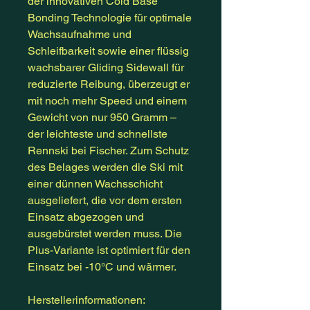
der innovativen Cold Base
Bonding Technologie für optimale
Wachsaufnahme und
Schleifbarkeit sowie einer flüssig
wachsbarer Gliding Sidewall für
reduzierte Reibung, überzeugt er
mit noch mehr Speed und einem
Gewicht von nur 950 Gramm –
der leichteste und schnellste
Rennski bei Fischer. Zum Schutz
des Belages werden die Ski mit
einer dünnen Wachsschicht
ausgeliefert, die vor dem ersten
Einsatz abgezogen und
ausgebürstet werden muss. Die
Plus-Variante ist optimiert für den
Einsatz bei -10°C und wärmer.
Herstellerinformationen: