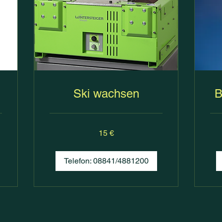
Ski wachsen
B
15
12
15 €
Euro
Euro
Telefon: 08841/4881200