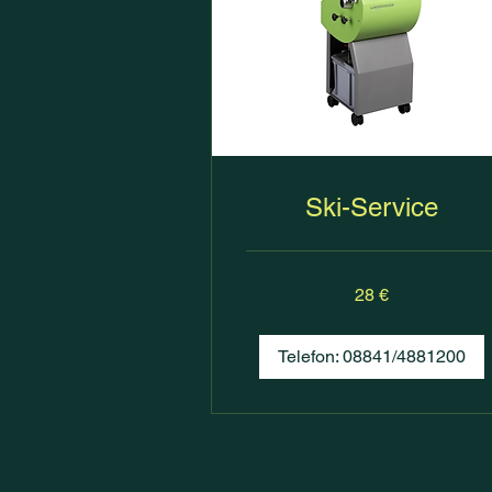
Ski-Service
28
28 €
Euro
Telefon: 08841/4881200