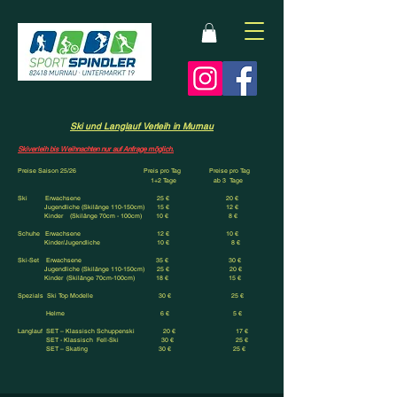
Ski und Langlauf Verleih in Murnau
Skiverleih
bis Weihnachten nur auf Anfrage möglich.
Preise Saison 25/26 Preis pro Tag Preise pro Tag
1+2 Tage ab 3 Tage
Ski Erwachsene 25 € 20 €
Jugendliche (Skilänge 110-150cm) 15 € 12 €
Kinder (Skilänge 70cm - 100cm) 10 € 8 €
Schuhe Erwachsene 12 € 10 €
Kinder/Jugendliche 10 € 8 €
Ski-Set Erwachsene 35 € 30 €
Jugendliche (Skilänge 110-150cm) 25 € 20 €
Kinder (Skilänge 70cm-100cm) 18 € 15 €
Spezials Ski Top Modelle 30 € 25 €
Helme 6 € 5 €
Langlauf SET – Klassisch Schuppenski 20 € 17 €
SET - Klassisch Fell-Ski 30 € 25 €
SET – Skating 30 € 25 €