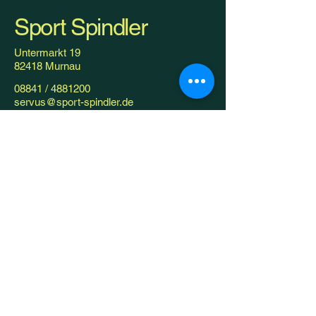
Sport Spindler
Untermarkt 19
82418 Murnau
08841 /
4881200
servus@sport-spindler.de
Ihr Partner für
hochwertige
Outdoorausrüstung
und E-Bike Verleih
Email
*