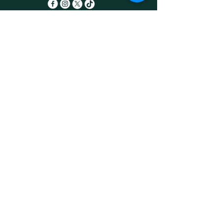
Ihr Partner für
hochwertige
Outdoorausrüstung
und E-Bike Verleih
Email
*
Yes, subscribe me to your 
newsletter.
*
Subscribe
Datenschutzerklärung
Impressum
Allgemeine
Geschäftsbedingungen