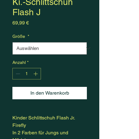
Ki.-Schlittschuh
Flash J
Preis
69,99 €
Größe
*
Anzahl
*
In den Warenkorb
Kinder Schlittschuh Flash Jr.
Firefly
In 2 Farben für Jungs und