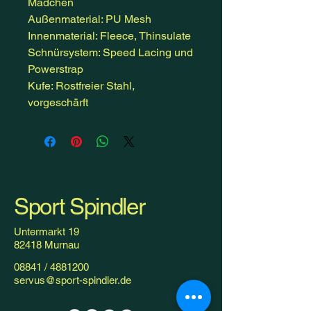
Mädchen
Außenmaterial: PU Mesh
Innenmaterial: Fleece, Thinsulate
Schnürsystem: Speed Lacing und
Powerstrap
Kufe: Rostfreier Stahl,
vorgeschärft
Sport Spindler
Untermarkt 19
82418 Murnau
08841 /
4881200
servus@sport-spindler.de