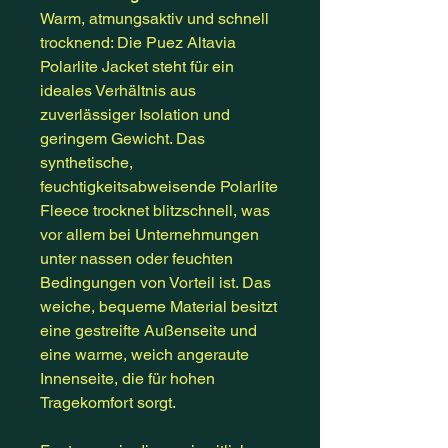
Warm, atmungsaktiv und schnell
trocknend: Die Puez Altavia
Polarlite Jacket steht für ein
ideales Verhältnis aus
zuverlässiger Isolation und
geringem Gewicht. Das
synthetische,
feuchtigkeitsabweisende Polarlite
Fleece trocknet blitzschnell, was
vor allem bei Unternehmungen
unter nassen oder feuchten
Bedingungen von Vorteil ist. Das
weiche, bequeme Material besitzt
eine gestreifte Außenseite und
eine warme, weich angeraute
Innenseite, die für hohen
Tragekomfort sorgt.