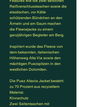
Features wie die zwei seitlichen
Reißverschlusstaschen sowie die
elastischen, vor Kälte
schützenden Bündchen an den
Ärmeln und am Saum machen
die Fleecejacke zu einem
ganzjährigen Begleiter am Berg.
Inspiriert wurde das Fleece von
dem bekannten, italienischen
Höhenweg Alta Via sowie den
mächtigen Puezspitzen in den
westlichen Dolomiten.
Die Puez Altavia Jacket besteht
zu 70 Prozent aus recyceltem
Material.
Kinnschutz
Zwei Seitentaschen mit