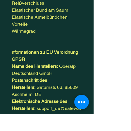
Reißverschluss
Elastischer Bund am Saum
Elastische Ärmelbündchen
Vorteile
Wärmegrad
nformationen zu EU Verordnung
GPSR
Name des Herstellers:
Oberalp
Deutschland GmbH
Postanschrift des
Herstellers:
Saturnstr. 63, 85609
Aschheim, DE
Elektronische Adresse des
Herstellers:
support_de@salewa.
com