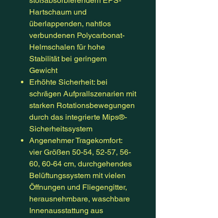
stoßabsorbierendem EPS-
Hartschaum und
überlappenden, nahtlos
verbundenen Polycarbonat-
Helmschalen für hohe
Stabilität bei geringem
Gewicht
Erhöhte Sicherheit: bei
schrägen Aufprallszenarien mit
starken Rotationsbewegungen
durch das integrierte Mips®-
Sicherheitssystem
Angenehmer Tragekomfort:
vier Größen 50-54, 52-57, 56-
60, 60-64 cm, durchgehendes
Belüftungssystem mit vielen
Öffnungen und Fliegengitter,
herausnehmbare, waschbare
Innenausstattung aus