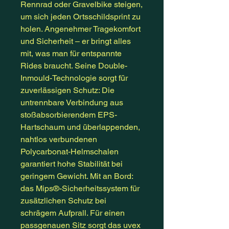
Rennrad oder Gravelbike steigen,
um sich jeden Ortsschildsprint zu
holen. Angenehmer Tragekomfort
und Sicherheit – er bringt alles
mit, was man für entspannte
Rides braucht. Seine Double-
Inmould-Technologie sorgt für
zuverlässigen Schutz: Die
untrennbare Verbindung aus
stoßabsorbierendem EPS-
Hartschaum und überlappenden,
nahtlos verbundenen
Polycarbonat-Helmschalen
garantiert hohe Stabilität bei
geringem Gewicht. Mit an Bord:
das Mips®-Sicherheitssystem für
zusätzlichen Schutz bei
schrägem Aufprall. Für einen
passgenauen Sitz sorgt das uvex