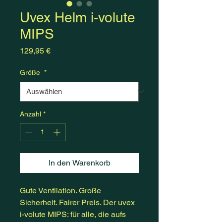
Uvex Helm i-volute
MIPS
Preis
129,95 €
Größe
*
Anzahl
*
In den Warenkorb
Gute Ventilation. Große
Sicherheit. Fairer Preis. Der uvex
i-volute MIPS: für alle, die aufs