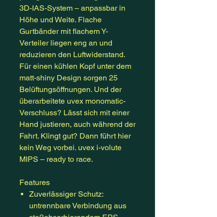
3D-IAS-System – anpassbar in
Höhe und Weite. Flache
Gurtbänder mit flachem Y-
Verteiler liegen eng an und
reduzieren den Luftwiderstand.
Für einen kühlen Kopf unter dem
matt-shiny Design sorgen 25
Belüftungsöffnungen. Und der
überarbeitete uvex monomatic-
Verschluss? Lässt sich mit einer
Hand justieren, auch während der
Fahrt. Klingt gut? Dann führt hier
kein Weg vorbei. uvex i-volute
MIPS – ready to race.
Features
Zuverlässiger Schutz:
untrennbare Verbindung aus