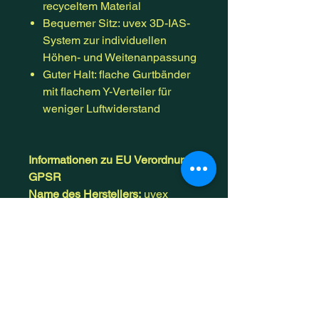
recyceltem Material
Bequemer Sitz: uvex 3D-IAS-
System zur individuellen
Höhen- und Weitenanpassung
Guter Halt: flache Gurtbänder
mit flachem Y-Verteiler für
weniger Luftwiderstand
Informationen zu EU Verordnung
GPSR
Name des Herstellers:
uvex
sports GmbH & Co. KG
Postanschrift des
Herstellers:
Würzburger Str. 154,
90766 Fürth, Deutschland
Elektronische Adresse des
Herstellers:
sports@uvex.de