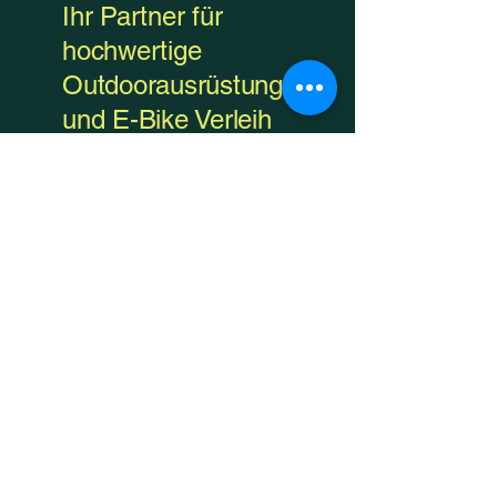
Ihr Partner für
hochwertige
Outdoorausrüstung
und E-Bike Verleih
Email
*
Yes, subscribe me to your 
newsletter.
*
Subscribe
Datenschutzerklärung
Impressum
Allgemeine
Geschäftsbedingungen
Mietbedingungen E-Bike Verleih