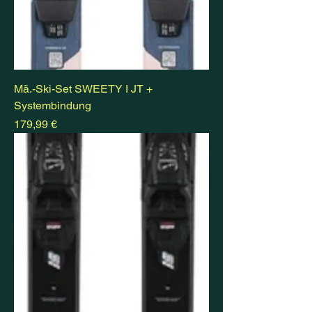
Mä.-Ski-Set SWEETY I JT +
Systembindung
Preis
179,99 €