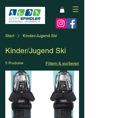
Start
Kinder/Jugend Ski
Kinder/Jugend Ski
5 Produkte
Filtern & sortieren