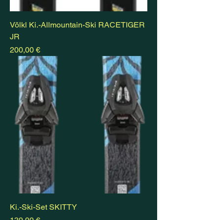
Völkl Ki.-Allmountain-Ski RACETIGER
JR
Preis
200,00 €
Ki.-Ski-Set SKITTY
Preis